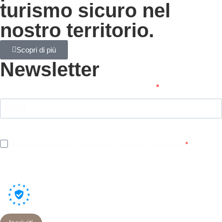
turismo sicuro nel
nostro territorio.
Scopri di più
Newsletter
Inserisci il tuo indirizzo email per iscriverti
Indica il tuo indirizzo email per iscriverti. Es.
abc@xyz.com
Accetto le condizioni generali e di ricevere le newsletter
Puoi annullare l'iscrizione in qualsiasi momento utilizzando il link incluso nella
nostra newsletter.
Utilizziamo Brevo come piattaforma di marketing. Inviando questo modulo,
accetti che i dati personali da te forniti vengano trasferiti a Brevo per il
trattamento in conformità
all'Informativa sulla privacy di Brevo.