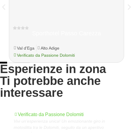
Sporthotel Passo Carezza
Val d'Ega
Alto Adige
Verificato da Passione Dolomiti
Esperienze in zona
Ti potrebbe anche
interessare
Aperitivo in motoslitta
L
Verificato da Passione Dolomiti
Vivi un’esperienza unica! Un emozionante giro in
Sc
motoslitta tra le Dolomiti, seguito da un aperitivo
gu