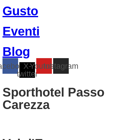
Gusto
Eventi
Blog
acebook
X-
Youtube
Instagram
twitter
Sporthotel Passo
Carezza