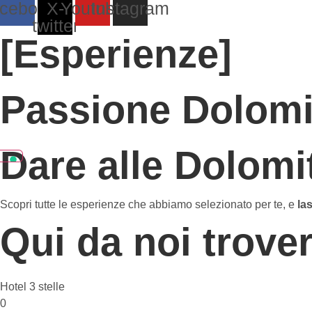
cebook
X-
Youtube
Instagram
twitter
[Esperienze]
Passione Dolomit
Dare alle Dolomi
Scopri tutte le esperienze che abbiamo selezionato per te, e
la
Qui da noi trover
Hotel 3 stelle
0