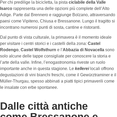
Per chi predilige la bicicletta, la pista
ciclabile della Valle
Isarco
rappresenta una delle opzioni più complete dell’Alto
Adige. Parte dal Brennero e raggiunge Bolzano, attraversando
paesi come Vipiteno, Chiusa e Bressanone. Lungo il tragitto si
incontrano numerosi punti di sosta, cantine e ristoranti.
Dal punto di vista culturale, la primavera è il momento ideale
per visitare i centri storici e i castelli della zona:
Castel
Rodengo
,
Castel Wolfsthurn
e l’
Abbazia di Novacella
sono
solo alcune delle tappe consigliate per conoscere la storia e
l’arte della valle. Infine, l’enogastronomia riveste un ruolo
importante anche in questa stagione. Le
kellerei
locali offrono
degustazioni di vini bianchi freschi, come il Gewürztraminer e il
Müller-Thurgau, spesso abbinati a piatti tipici primaverili come
le insalate con erbe spontanee.
Dalle città antiche
come Bressanone e