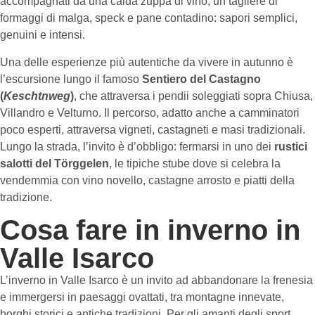
accompagnati da una calda zuppa di vino, un tagliere di
formaggi di malga, speck e pane contadino: sapori semplici,
genuini e intensi.
Una delle esperienze più autentiche da vivere in autunno è
l’escursione lungo il famoso
Sentiero del Castagno
(
Keschtnweg
)
, che attraversa i pendii soleggiati sopra Chiusa,
Villandro e Velturno. Il percorso, adatto anche a camminatori
poco esperti, attraversa vigneti, castagneti e masi tradizionali.
Lungo la strada, l’invito è d’obbligo: fermarsi in uno dei
rustici
salotti del Törggelen
, le tipiche stube dove si celebra la
vendemmia con vino novello, castagne arrosto e piatti della
tradizione.
Cosa fare in inverno in
Valle Isarco
L’inverno in Valle Isarco è un invito ad abbandonare la frenesia
e immergersi in paesaggi ovattati, tra montagne innevate,
borghi storici e antiche tradizioni. Per gli amanti degli sport