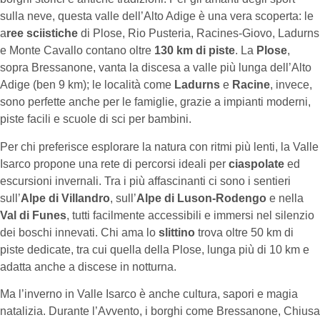
sulla neve, questa valle dell’Alto Adige è una vera scoperta: le
a
ree sciistiche
di Plose, Rio Pusteria, Racines-Giovo, Ladurns
e Monte Cavallo contano oltre
130 km di piste
. La
Plose
,
sopra Bressanone, vanta la discesa a valle più lunga dell’Alto
Adige (ben 9 km); le località come
Ladurns
e
Racine
, invece,
sono perfette anche per le famiglie, grazie a impianti moderni,
piste facili e scuole di sci per bambini.
Per chi preferisce esplorare la natura con ritmi più lenti, la Valle
Isarco propone una rete di percorsi ideali per
ciaspolate
ed
escursioni invernali. Tra i più affascinanti ci sono i sentieri
sull’
Alpe di Villandro
, sull’
Alpe di Luson-Rodengo
e nella
Val di Funes
, tutti facilmente accessibili e immersi nel silenzio
dei boschi innevati. Chi ama lo
slittino
trova oltre 50 km di
piste dedicate, tra cui quella della Plose, lunga più di 10 km e
adatta anche a discese in notturna.
Ma l’inverno in Valle Isarco è anche cultura, sapori e magia
natalizia. Durante l’Avvento, i borghi come Bressanone, Chiusa