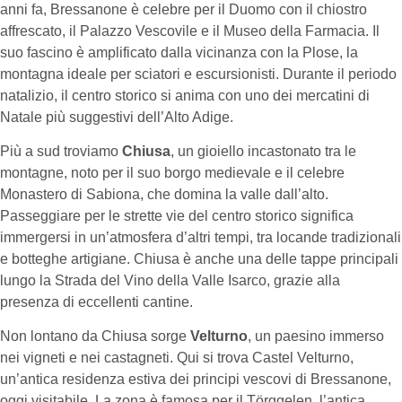
anni fa, Bressanone è celebre per il Duomo con il chiostro
affrescato, il Palazzo Vescovile e il Museo della Farmacia. Il
suo fascino è amplificato dalla vicinanza con la Plose, la
montagna ideale per sciatori e escursionisti. Durante il periodo
natalizio, il centro storico si anima con uno dei mercatini di
Natale più suggestivi dell’Alto Adige.
Più a sud troviamo
Chiusa
, un gioiello incastonato tra le
montagne, noto per il suo borgo medievale e il celebre
Monastero di Sabiona, che domina la valle dall’alto.
Passeggiare per le strette vie del centro storico significa
immergersi in un’atmosfera d’altri tempi, tra locande tradizionali
e botteghe artigiane. Chiusa è anche una delle tappe principali
lungo la Strada del Vino della Valle Isarco, grazie alla
presenza di eccellenti cantine.
Non lontano da Chiusa sorge
Velturno
, un paesino immerso
nei vigneti e nei castagneti. Qui si trova Castel Velturno,
un’antica residenza estiva dei principi vescovi di Bressanone,
oggi visitabile. La zona è famosa per il Törggelen, l’antica