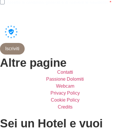
Accetto le condizioni generali e di ricevere le newsletter
Puoi annullare l'iscrizione in qualsiasi momento utilizzando il link incluso nella
nostra newsletter.
Utilizziamo Brevo come piattaforma di marketing. Inviando questo modulo,
accetti che i dati personali da te forniti vengano trasferiti a Brevo per il
trattamento in conformità
all'Informativa sulla privacy di Brevo.
Iscriviti
Altre pagine
Contatti
Passione Dolomiti
Webcam
Privacy Policy
Cookie Policy
Credits
Sei un Hotel e vuoi