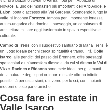
Vicino a Bolzano troviamo
Varna
, nota per l’Abbazia di
Novacella, uno dei monasteri più importanti dell’Alto Adige, e
Laion
, porta d’accesso alla Val Gardena. Scendendo lungo la
valle, si incontra
Fortezza
, famosa per l’imponente fortezza
austro-ungarica che domina il paesaggio, un capolavoro di
architettura militare oggi trasformato in spazio espositivo e
culturale.
Campo di Trens
, con il suggestivo santuario di Maria Trens, è
un luogo ideale per chi cerca spiritualità e tranquillità.
Colle
Isarco
, alle pendici del passo del Brennero, offre paesaggi
spettacolari e un’atmosfera rilassata, da cui si dirama la
Val di
Vizze
.
Racines e Ridanna
sono mete ideali per gli amanti
della natura e degli sport outdoor: d’estate offrono infinite
possibilità per escursioni, d’inverno per lo sci, con impianti
moderni e piste panoramiche.
Cosa fare in estate in
Valle Isarco