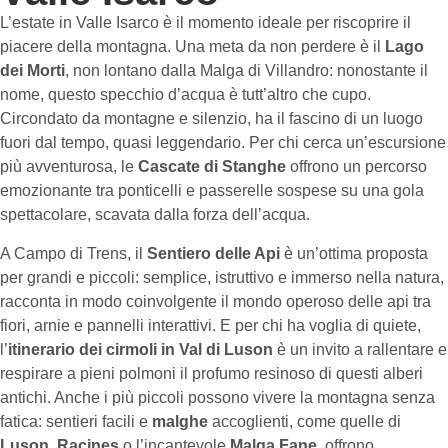
L’estate in Valle Isarco è il momento ideale per riscoprire il
piacere della montagna. Una meta da non perdere è il
Lago
dei Morti
, non lontano dalla Malga di Villandro: nonostante il
nome, questo specchio d’acqua è tutt’altro che cupo.
Circondato da montagne e silenzio, ha il fascino di un luogo
fuori dal tempo, quasi leggendario. Per chi cerca un’escursione
più avventurosa, le
Cascate di Stanghe
offrono un percorso
emozionante tra ponticelli e passerelle sospese su una gola
spettacolare, scavata dalla forza dell’acqua.
A Campo di Trens, il
Sentiero delle Api
è un’ottima proposta
per grandi e piccoli: semplice, istruttivo e immerso nella natura,
racconta in modo coinvolgente il mondo operoso delle api tra
fiori, arnie e pannelli interattivi. E per chi ha voglia di quiete,
l’
itinerario dei cirmoli in Val di Luson
è un invito a rallentare e
respirare a pieni polmoni il profumo resinoso di questi alberi
antichi. Anche i più piccoli possono vivere la montagna senza
fatica: sentieri facili e
malghe
accoglienti, come quelle di
Luson
,
Racines
o l’incantevole
Malga Fane
, offrono