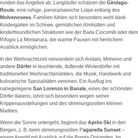
runden das Angebot ab. Langläufer schätzen die
Girolago-
Route
, eine ruhige, panoramareiche Loipe entlang des
Molvenosees.
Familien fühlen sich besonders wohl dank
Kindergärten im Schnee, gemütlichen Almhütten und
kinderfreundlichen Strukturen wie der Baita Ciocomiti oder dem
Rifugio La Montanara, die warme Pausen mit herrlichem
Ausblick ermöglichen.
In der Weihnachtszeit verwandeln sich Andalo, Molveno und
andere
Dörfer
in leuchtende, duftende Winterdörfer mit
traditionellen Weihnachtsmärkten, die Musik, Handwerk und
kulinarische Spezialitäten vereinen. Ein Ausflug ins
nahegelegene
San Lorenzo in Banale,
eines der schönsten
Dörfer Italiens, lohnt sich besonders wegen seiner
Krippenausstellungen und des stimmungsvollen kleinen
Marktes.
Wenn die Sonne untergeht, beginnt das
Après-Ski
in den
Bergen, z. B. beim stimmungsvollen P
aganella Sunset
–
einem Aperitif mit Ausblick auf die Brenta-Dolomiten. Im