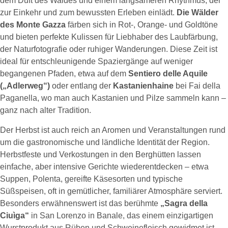
dem Duft des Waldes und einem langsameren Rhythmus, der
zur Einkehr und zum bewussten Erleben einlädt.
Die Wälder
des Monte Gazza
färben sich in Rot-, Orange- und Goldtöne
und bieten perfekte Kulissen für Liebhaber des Laubfärbung,
der Naturfotografie oder ruhiger Wanderungen. Diese Zeit ist
ideal für entschleunigende Spaziergänge auf weniger
begangenen Pfaden, etwa auf dem
Sentiero delle Aquile
(„Adlerweg“)
oder entlang der
Kastanienhaine
bei Fai della
Paganella, wo man auch Kastanien und Pilze sammeln kann –
ganz nach alter Tradition.
Der Herbst ist auch reich an Aromen und Veranstaltungen rund
um die gastronomische und ländliche Identität der Region.
Herbstfeste und Verkostungen in den Berghütten lassen
einfache, aber intensive Gerichte wiederentdecken – etwa
Suppen, Polenta, gereifte Käsesorten und typische
Süßspeisen, oft in gemütlicher, familiärer Atmosphäre serviert.
Besonders erwähnenswert ist das berühmte
„Sagra della
Ciuìga“
in San Lorenzo in Banale, das einem einzigartigen
Wurstprodukt aus Rüben und Schweinefleisch gewidmet ist –