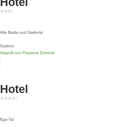
Hotel
s
Naturhotel Miraval
Alta Badia und Gadertal
Südtirol
Geprüft von Passione Dolomiti
Hotel
s
Ganischgerhof Mountain Resort & Spa
Ega-Tal