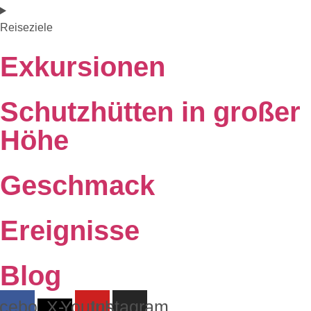
Reiseziele
Exkursionen
Schutzhütten in großer
Höhe
Geschmack
Ereignisse
Blog
cebook
X-
Youtube
Instagram