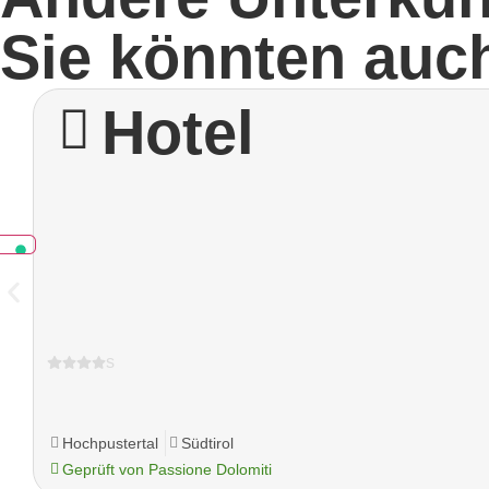
Sie könnten auch
Hotel
s
Hochpustertal
Südtirol
Geprüft von Passione Dolomiti