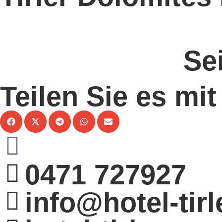
s
Se
Teilen Sie es mi
0471 727927
info@hotel-tir