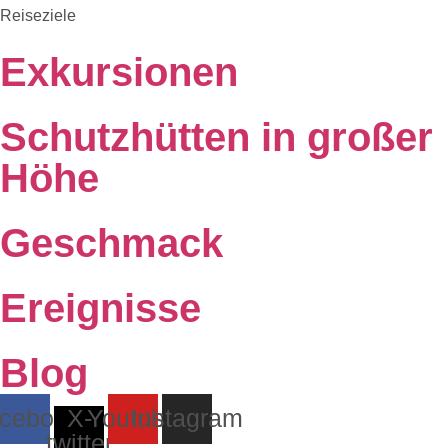
Reiseziele
Exkursionen
Schutzhütten in großer
Höhe
Geschmack
Ereignisse
Blog
cebook
X-
Youtube
Instagram
twitter